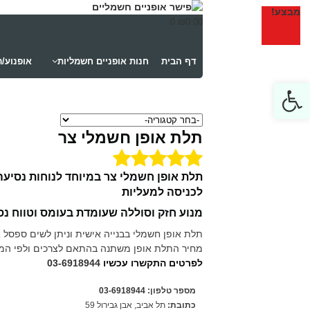
מבצע!
0
₪
0.00
מבצע
דף הבית
חנות אופניים חשמליות
אופנוע/
Open toolbar
תלת אופן חשמלי צר
תלת אופן חשמלי צר במיוחד לנוחות נסיעה
לכניסה למעליות
מנוע חזק וסוללה שעומדת בעומס וטווח נס
תלת אופן חשמלי בבנייה אישית וניתן לשים ספסל א
מחיר התלת אופן משתנה בהתאם לצרכים ולפי המ
לפרטים התקשרו עכשיו
03-6918944
מספר טלפון:
03-6918944
כתובת:
תל אביב, אבן גבירול 59