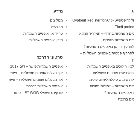
ג
מידע
מנעול קריפטונייט Kryptonit Register for Anti-
ממליצים
Theft protec
מבצעים
יים חשמליות בחורף – המדריך המלא
טרייד אין אופניים חשמליות
יים חשמליות מהירות
תיקון אופניים חשמליות
להחליף חיישן באופניים חשמליות?
להחליף פנימית באופניים חשמליות –
סרטוני הדרכה
ך
לכוון הילוכים באופניים חשמליות
אופניים חשמליות פישר – דגם 2017
ם לרכישת אופניים חשמליות
איך נועלים אופניים חשמליות – פישר
ות שימוש סוללת ליתיום פולימר
איך מקפלים אופניים חשמליות – פישר
יים חשמליות – שאלות נפוצות
אופניים חשמליות ברכבת
אופניים חשמליות?
קורקינט חשמלי ET-WOW – פישר
יים ברכבת