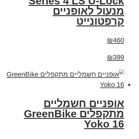
Series 4 LS U-Lock
מנעול לאופניים
קרפטונייט
₪460
₪399
‏אופניים חשמליים
‏מתקפלים GreenBike
Yoko 16