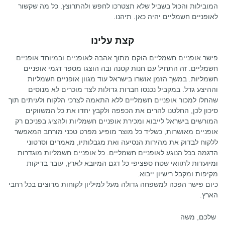
המובילות והכול בשביל שלא תצטרכו לחפש ולהתרוצץ. כל מה שקשור
לאופניים חשמליים יהיה כאן. תיהנו.
קצת עלינו
פישר אופניים חשמליים הוקם מתוך אהבה לאופניים ובמיוחד אופניים
חשמליים. זה התחיל עם חנות קטנה ובה הוצגו מספר דגמי אופניים
חשמליות. במשך הזמן אושרו בישראל עוד מגוון אופניים חשמליות
וההיצע גדל. במקביל נכנסו חברות גדולות לצד מוכרים לא מנוסים
שהחלו למכור אופניים חשמליים ללא התאמה לצרכי הלקוח ולעיתים תוך
סיכון לכן, החלטנו להרים את הכפפה ולקבץ יחדו את כל המשווקים
המורשים בישראל לייבוא ומכירת אופניים חשמליות ולהציג בפניכם רק
אופניים מאושרות, כשליד כל מוצר מופיע מפרט טכני מורחב המאפשר
ללקוח לבדוק את מהירות הנסיעה ואת מגבלותיו, מאמרים וסרטוני
הדגמה בכל הנוגע לאופניים חשמליים. כל אופניים חשמליות מוגדרות
ומיועדות לתוואי שטח ספציפי כל דגם המיובא לארץ, עובר בדיקות
מקיפות ומקבל רישיון ייבוא.
כיום פישר הפכה למשפחה גדולה מעל למיליון לקוחות מרוצים בכל רחבי
הארץ.
שלכם, משה