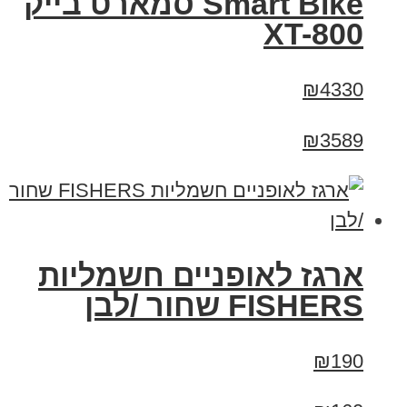
Smart Bike סמארט בייק
XT-800
₪4330
₪3589
ארגז לאופניים חשמליות
FISHERS שחור /לבן
₪190