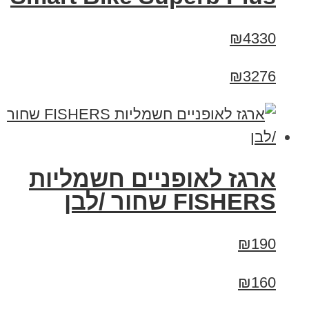
₪4330
₪3276
ארגז לאופניים חשמליות
FISHERS שחור /לבן
₪190
₪160