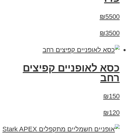
₪5500
₪3500
כסא לאופניים קפיצים
רחב
₪150
₪120