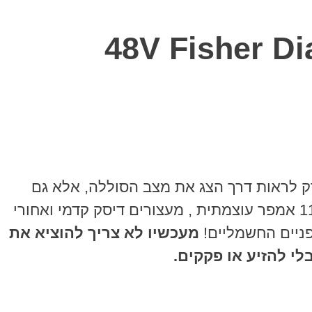
 לראות דרך הצג את מצב הסוללה, אלא גם
לראות בזמן אמת את מהירות האופניים. מנוע 8FUN מוגדל, גלגלי מגנזיום, סוללת ליתיום 48 וולט 11 אמפר עוצמתית , מעצורים דיסק קדמי ואחורי
מעכשיו לא צריך להוציא את
לי להזיע או פקקים.