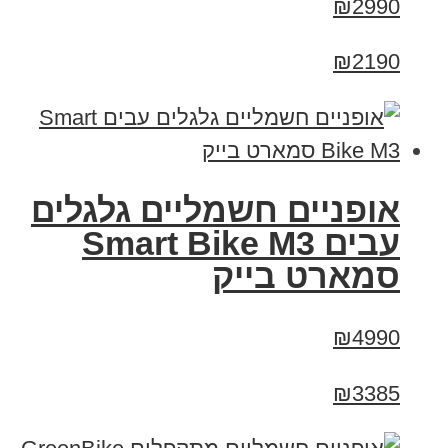
₪2990
₪2190
אופניים חשמליים גלגלים
עבים Smart Bike M3
סמארט בייק
₪4990
₪3385