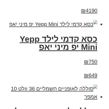
₪4190
כסא קדמי לילד Yepp
Mini יפ מיני יאפ
₪750
₪649