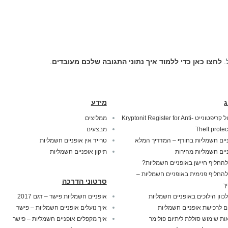
.
לחצו כאן כדי ללמוד איך נתוני התגובה שלכם מעובדים
.
ג
מידע
מנעול קריפטונייט Kryptonit Register for Anti-
ממליצים
Theft protec
מבצעים
יים חשמליות בחורף – המדריך המלא
טרייד אין אופניים חשמליות
יים חשמליות מהירות
תיקון אופניים חשמליות
להחליף חיישן באופניים חשמליות?
להחליף פנימית באופניים חשמליות –
סרטוני הדרכה
ך
לכוון הילוכים באופניים חשמליות
אופניים חשמליות פישר – דגם 2017
ם לרכישת אופניים חשמליות
איך נועלים אופניים חשמליות – פישר
ות שימוש סוללת ליתיום פולימר
איך מקפלים אופניים חשמליות – פישר