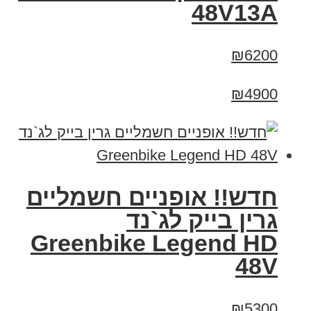
48V13A
₪6200
₪4900
חדש!! אופניים חשמליים
גרין בייק לג`נד
Greenbike Legend HD
48V
₪5300