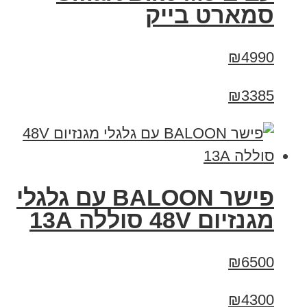
סמארט בייק
₪4990
₪3385
פישר BALOON עם גלגלי
מגנזיום 48V סוללה 13A
₪6500
₪4300