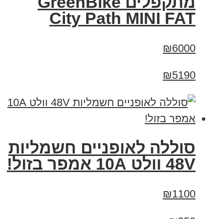
‏מתקפלים GreenBike
City Path MINI FAT
₪6000
₪5190
סוללה לאופניים חשמליות
48V וולט 10A אמפר בזול!
₪1100