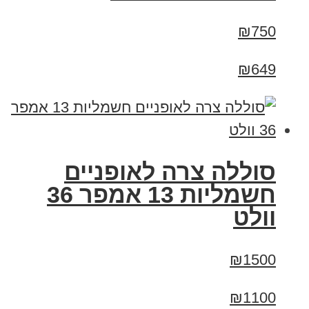
₪750
₪649
סוללה צרה לאופניים
חשמליות 13 אמפר 36
וולט
₪1500
₪1100