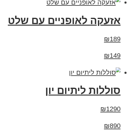
אזעקה לאופניים עם שלט
₪189
₪149
סוללות ליתיום יון
₪1290
₪890