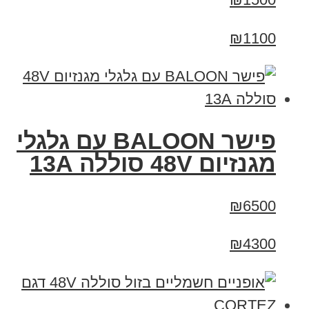
₪1100
פישר BALOON עם גלגלי
מגנזיום 48V סוללה 13A
₪6500
₪4300