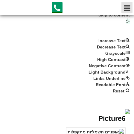
Skip to content
O
p
Accessibility Tools
e
n
Increase Text
t
Decrease Text
o
Grayscale
o
High Contrast
l
Negative Contrast
b
Light Background
a
Links Underline
r
Readable Font
Reset
Picture6