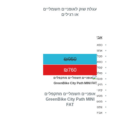
עגלת שוק לאופניים חשמליים
או רגילים
אביזרים לאופניים חשמליות
כסא לאופניים
ארגז לאופניים חשמליות
סבל לאופניים
₪950
כסא אופניים לתינוק
קסדה לאופניים
₪760
סוללה לאופניים חשמליות
פנס לאופניים
תיק לאופניים
קיט לאופניים חשמליות
אופניים חשמליים ‏מתקפלים
מטען לאופניים חשמליות
GreenBike City Path MINI
מנעול לאופניים חשמליים
FAT
צפצפה לאופניים
אביזרים כללי