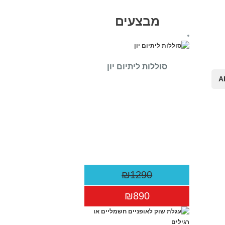
מבצעים
סוללות ליתיום יון
A
₪1290
₪890