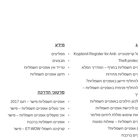
ג
מידע
מנעול קריפטונייט Kryptonit Register for Anti-
ממליצים
Theft protec
מבצעים
יים חשמליות בחורף – המדריך המלא
טרייד אין אופניים חשמליות
יים חשמליות מהירות
תיקון אופניים חשמליות
להחליף חיישן באופניים חשמליות?
להחליף פנימית באופניים חשמליות –
סרטוני הדרכה
ך
לכוון הילוכים באופניים חשמליות
אופניים חשמליות פישר – דגם 2017
ם לרכישת אופניים חשמליות
איך נועלים אופניים חשמליות – פישר
ות שימוש סוללת ליתיום פולימר
איך מקפלים אופניים חשמליות – פישר
יים חשמליות – שאלות נפוצות
אופניים חשמליות ברכבת
אופניים חשמליות?
קורקינט חשמלי ET-WOW – פישר
יים ברכבת