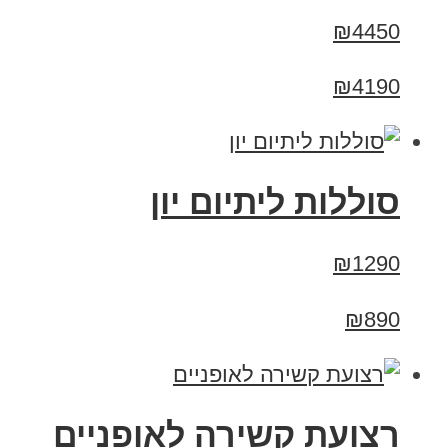
₪4450
₪4190
סוללות ליתיום יון
₪1290
₪890
רצועת קשירה לאופניים