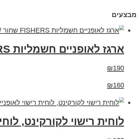
מבצעים
ארגז לאופניים חשמליות FISHERS שחור /לבן
₪190
₪160
לוחית רישוי לקורקינט, לוח