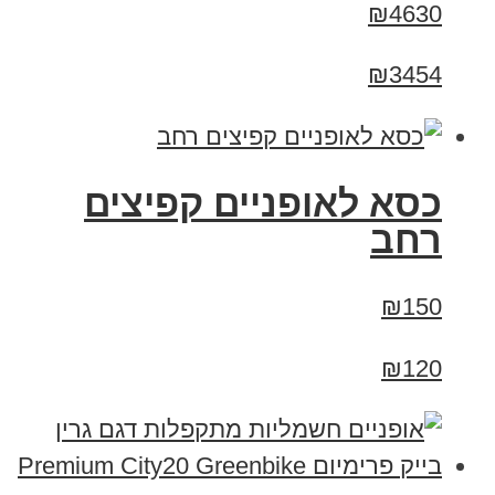
₪4630
₪3454
כסא לאופניים קפיצים
רחב
₪150
₪120