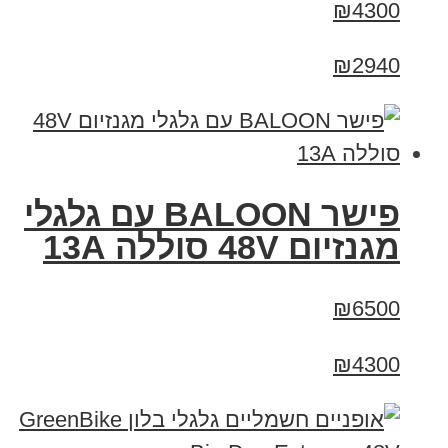
₪4300
₪2940
פישר BALOON עם גלגלי
מגנזיום 48V סוללה 13A
₪6500
₪4300