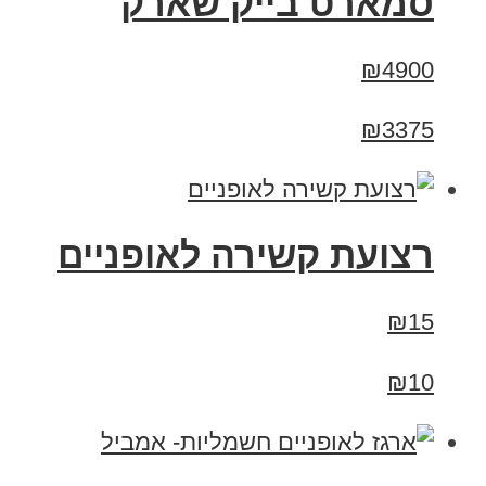
סמארט בייק שארק
₪4900
₪3375
רצועת קשירה לאופניים
₪15
₪10