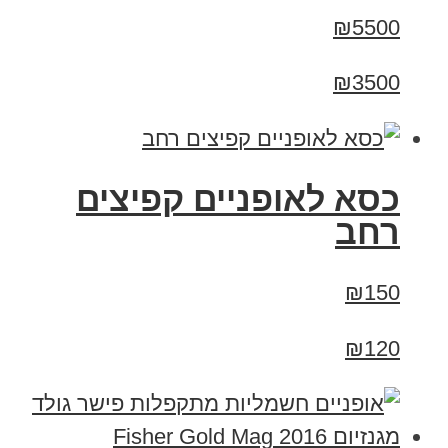
₪5500
₪3500
כסא לאופניים קפיצים
רחב
₪150
₪120