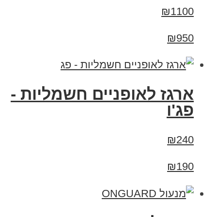
₪1100
₪950
ארגז לאופניים חשמליות -
פג'ו
₪240
₪190