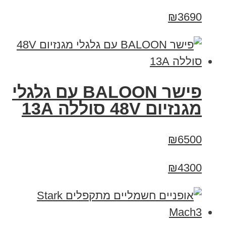
₪3690
פישר BALOON עם גלגלי
מגנזיום 48V סוללה 13A
₪6500
₪4300