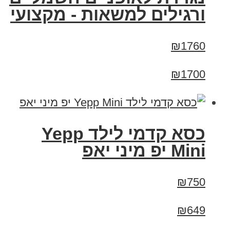
ורגילים למשאות - מקצועי
₪1760
₪1700
כסא קדמי לילד Yepp
Mini יפ מיני יאפ
₪750
₪649