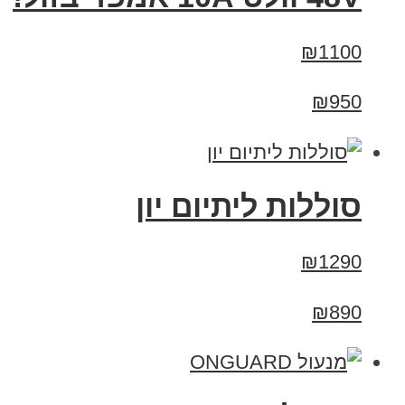
₪1100
₪950
סוללות ליתיום יון
₪1290
₪890