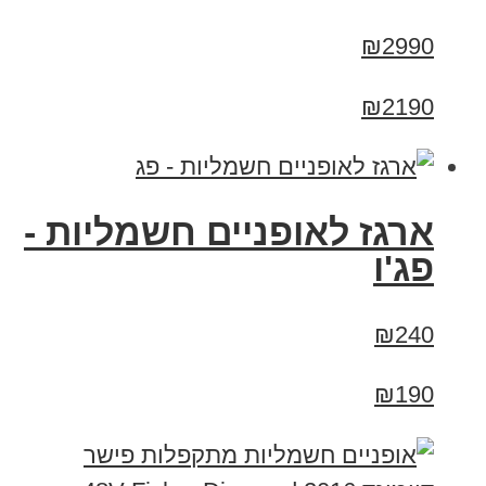
₪2990
₪2190
ארגז לאופניים חשמליות -
פג'ו
₪240
₪190