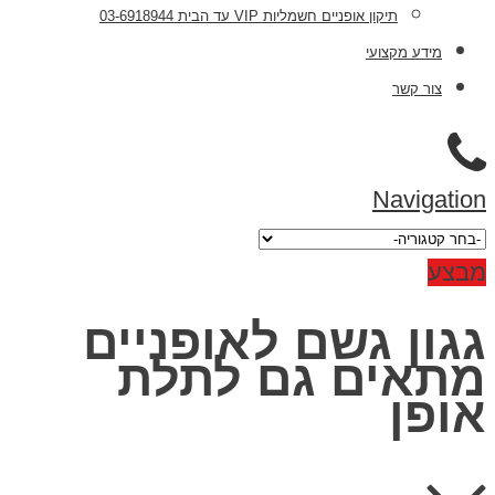
תיקון אופניים חשמליות VIP עד הבית 03-6918944
מידע מקצועי
צור קשר
Naviga
ע
ון גשם לאופניים
אים גם לתלת
פן