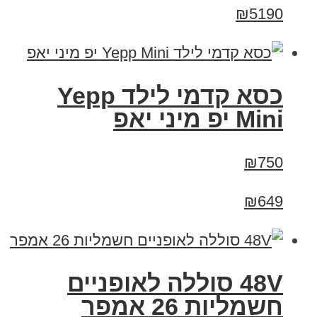
₪5190
כסא קדמי לילד Yepp
Mini יפ מיני יאפ
₪750
₪649
48V סוללה לאופניים
חשמליות 26 אמפר