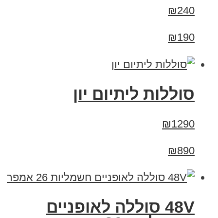
₪240
₪190
סוללות ליתיום יון
₪1290
₪890
48V סוללה לאופניים