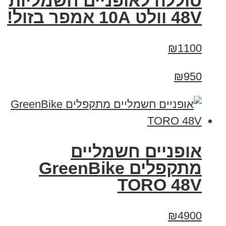
סוללה לאופניים חשמליות
48V וולט 10A אמפר בזול!
₪1100
₪950
אופניים חשמליים
מתקפלים GreenBike
TORO 48V
₪4900