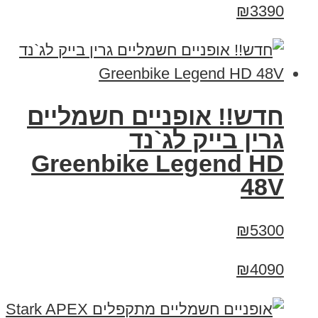
₪3390
חדש!! אופניים חשמליים
גרין בייק לג`נד
Greenbike Legend HD
48V
₪5300
₪4090