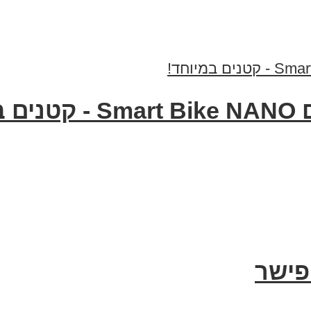
ד!
פישר