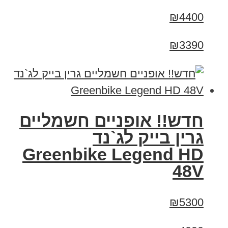
₪4400
₪3390
חדש!! אופניים חשמליים
גרין בייק לג`נד
Greenbike Legend HD
48V
₪5300