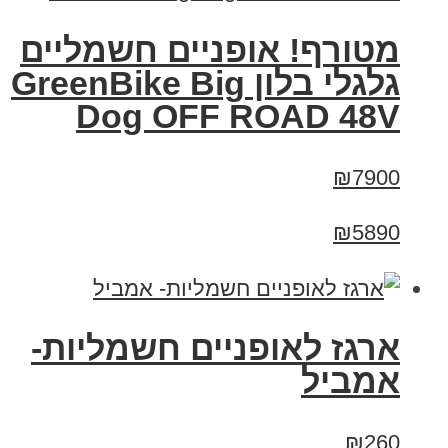
מטורף! אופניים חשמליים
גלגלי בלון GreenBike Big
Dog OFF ROAD 48V
₪7900
₪5890
ארגז לאופניים חשמליות-
אמביל
₪260