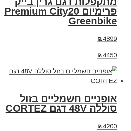
מתקפלות דגם גרין בייק
פרימיום Premium City20
Greenbike
₪4899
₪4450
אופניים חשמליים בזול
סוללה 48V דגם CORTEZ
₪4200