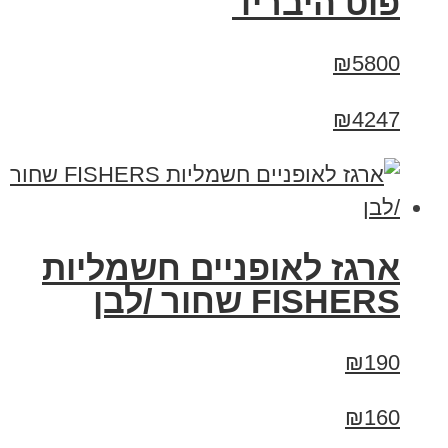
פוט היבריד
₪5800
₪4247
ארגז לאופניים חשמליות
FISHERS שחור /לבן
₪190
₪160