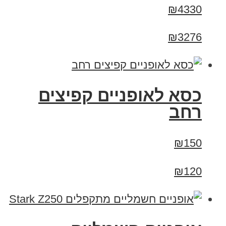
₪4330
₪3276
כסא לאופניים קפיצים
רחב
₪150
₪120