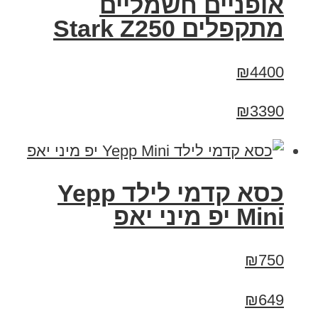
‏אופניים חשמליים
‏מתקפלים Stark Z250
₪4400
₪3390
כסא קדמי לילד Yepp
Mini יפ מיני יאפ
₪750
₪649