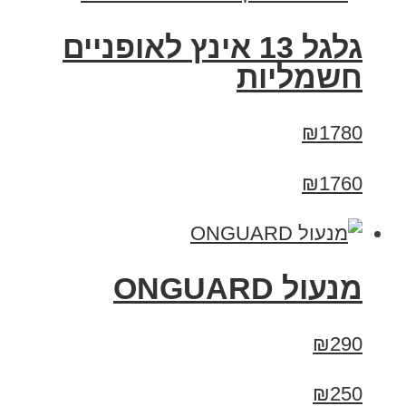
גלגל 13 אינץ לאופניים
חשמליות
₪1780
₪1760
מנעול ONGUARD
₪290
₪250