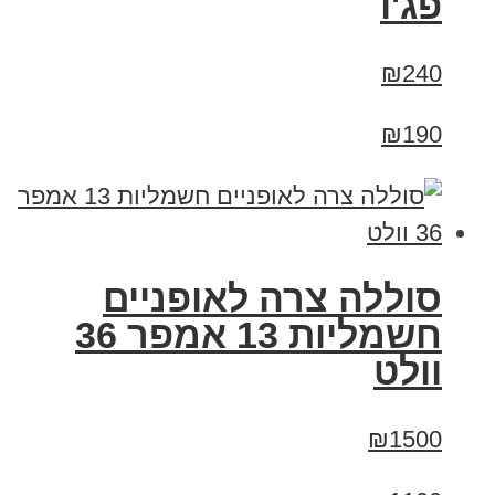
פג'ו
₪240
₪190
סוללה צרה לאופניים
חשמליות 13 אמפר 36
וולט
₪1500