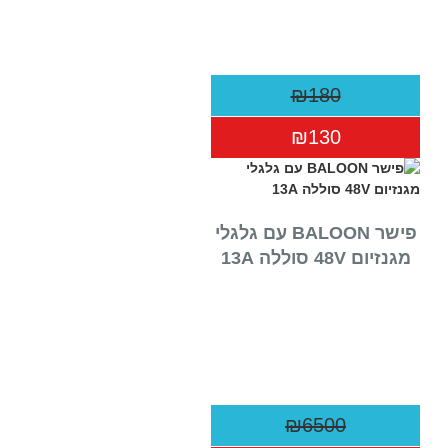
₪180
₪130
פישר BALOON עם גלגלי
מגנזיום 48V סוללה 13A
₪6500