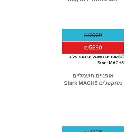
₪7900
₪5890
‏אופניים חשמליים
‏מתקפלים Stark MACH5
מוצרי פישר
בלו
אופניים חשמליות מתקפלות פישר דיימונד
tion
2017 48V Fisher Diamond
אופניים חשמליות מתקפלות פישר גולד 2014
אופנ
מגנזיום Fisher Gold Mag
אופנ