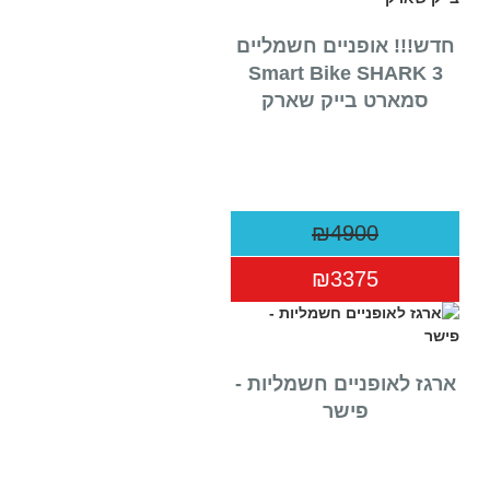
Built By Amos Khimich | Web Developer
חדש!!! אופניים חשמליים
Smart Bike SHARK 3
סמארט בייק שארק
₪4900
₪3375
ארגז לאופניים חשמליות -
פישר