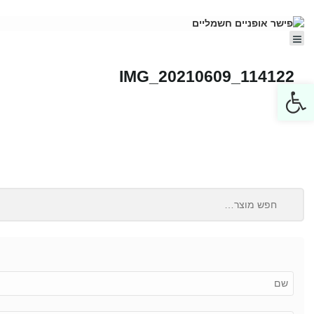
IMG_20210609_114122
Open toolbar