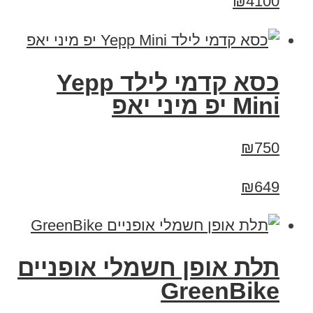
₪4100
כסא קדמי לילד Yepp
Mini יפ מיני יאפ
₪750
₪649
תלת אופן חשמלי אופניים
GreenBike