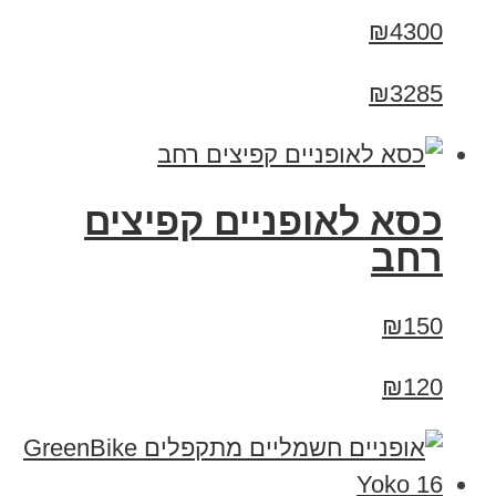
₪4300
₪3285
כסא לאופניים קפיצים
רחב
₪150
₪120