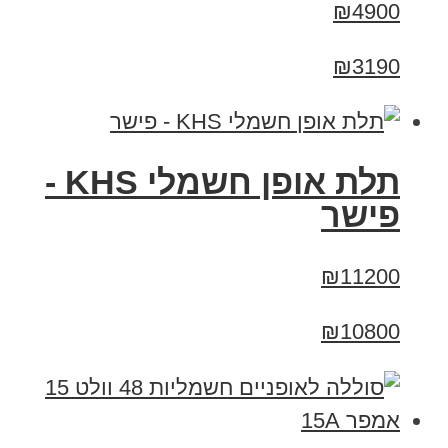
₪4900
₪3190
תלת אופן חשמלי KHS -
פישר
₪11200
₪10800