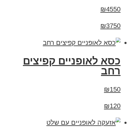
₪4550
₪3750
כסא לאופניים קפיצים
רחב
₪150
₪120