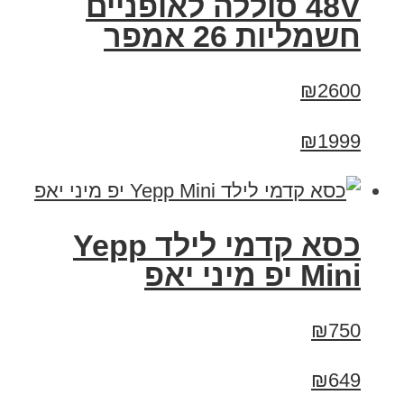
48V סוללה לאופניים
חשמליות 26 אמפר
₪2600
₪1999
כסא קדמי לילד Yepp
Mini יפ מיני יאפ
₪750
₪649