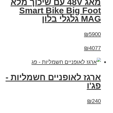
מאג 48V עם שיכוך מלא
Smart Bike Big Foot
MAG גלגלי בלון
₪5900
₪4077
ארגז לאופניים חשמליות -
פג'ו
₪240