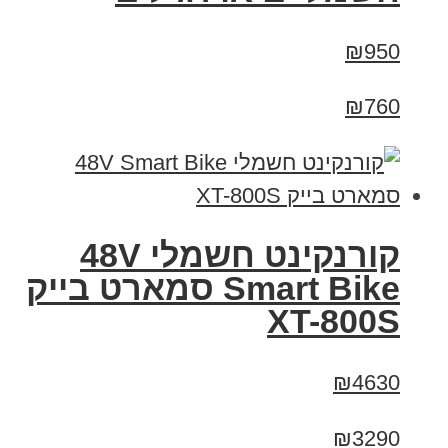
₪950
₪760
קורנקינט חשמלי 48V
Smart Bike סמארט בייק
XT-800S
₪4630
₪3290