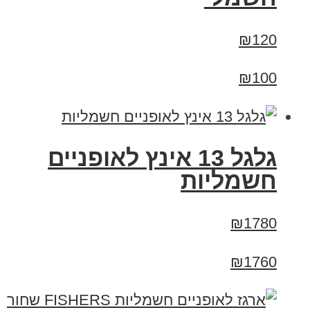
₪120
₪100
גלגל 13 אינץ לאופניים
חשמליות
₪1780
₪1760