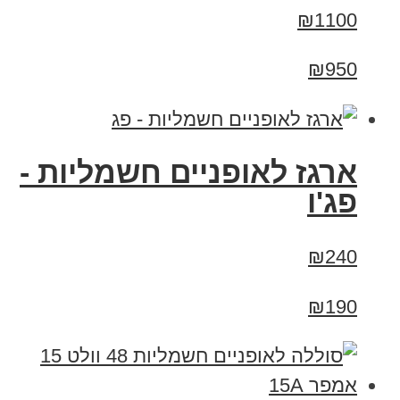
₪1100
₪950
ארגז לאופניים חשמליות -
פג'ו
₪240
₪190