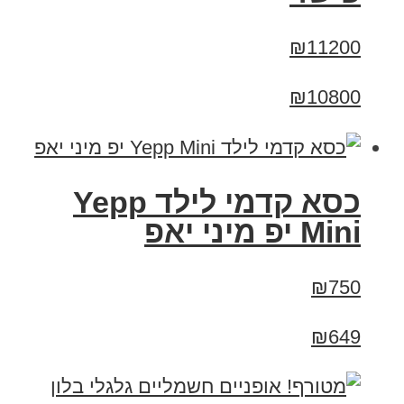
₪11200
₪10800
כסא קדמי לילד Yepp
Mini יפ מיני יאפ
₪750
₪649