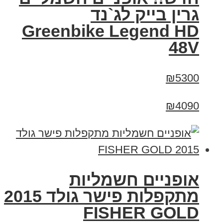
גרין בייק לג`נד
Greenbike Legend HD
48V
₪5300
₪4090
אופניים חשמליות
מתקפלות פישר גולד 2015
FISHER GOLD