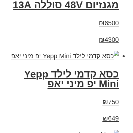
מגנזיום 48V סוללה 13A
₪6500
₪4300
כסא קדמי לילד Yepp
Mini יפ מיני יאפ
₪750
₪649