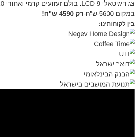
צג דיגיטאלי LCD 9. בולם זעזועים קדמי ואחורי 10. צמיגים ללא פאנצ'רים 11.מעצור מטעין סוללה 12. סוחב עד 100 ק"ג
במקום
5600 ש"ח
רק 4590 ש"ח!
בין לקוחותינו: