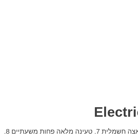
1. קל וקומפקטי 2. קיפול בלחיצת כפתור 3. בלימה ידנית ורגלית 4. קל לתפעול 5. נשיאה קלה 6. האצה חשמלית 7. טעינה מלאה פחות משעתיים 8.