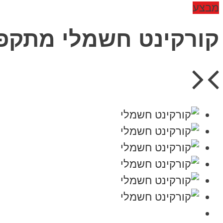
מבצע
קורקינט חשמלי מתקפל tric scooter ET WOW