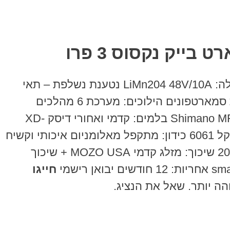
מנוע: מנוע מתקדם Brushless 48V/250W ללא פחמים תצוגה: דיגיטלית מתקדמת APT 450U סוללה: LiMn204 48V/10A נטענת נשלפת – תאי
סוללה תוצרת SAMSUNG בקר BMS טעינה ופריקת יתר מגן מפני קצר אפשרי שקע USB להטענת סמארטפונים הילוכים: מערכת 6 מהלכים
Shimano ידית הילוכים Shimano SiS index מעביר אחורי Shimano SiS Tourny קסטה Shimano MF-TZ500-6 בלמים: קדמי ואחורי דיסק XD-
E300 קראנק: PROWHEEL שרשרת אל-חלדKMC פדלים מתקפלים שילדה: מתקפלת מאלומניום קל 6061 כידון: מתקפל מאלומניום איכותי וקשיח
ידיות עור בגימור אדום גלגלים: ג’נטים מגזניום מיוחדים עם צמיגי כביש רחבים סופר איכותיים 20X3.0 שיכוך: מזלג קדמי MOZO USA + שיכוך
חייגו