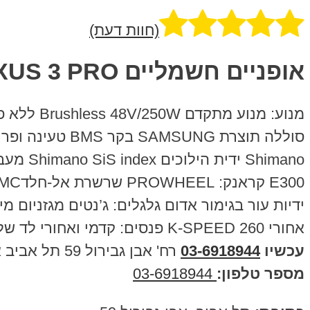
(חוות דעת)
אופניים חשמליים 48V SMART BIKE NEXUS 3 PRO – סמארט בייק נקסוס 3 פרו
אחורי K-SPEED 260 פנסים: קדמי ואחורי לד של BLAZE LITE דגם: NEXUS 3 PRO יצרן: smartbike אחריות: 12 חודשים יבואן רישמי
עכשיו
03-6918944
רח' אבן גבירול 59 תל אביב אפשרות לשדרג לסוללת חזקות יותר עם אמפר גבוהה יותר. שאל את הנציג.
מספר טלפון:
03-6918944