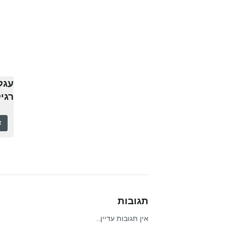
עגל
רגי
צ
תגובות
אין תגובות עדיין..