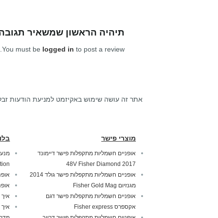
תיהיה הראשון שמשאיר תגובה
You must be
logged in
to post a review.
אתר זה עושה שימוש באקיזמט למניעת הודעות זבל
מוצרי פישר
בלו
אופניים חשמליות מתקפלות פישר דיימונד
tion
2017 48V Fisher Diamond
אופניים חשמליות מתקפלות פישר גולד 2014
אופנ
מגנזיום Fisher Gold Mag
אופנ
אופניים חשמליות מתקפלות פישר דגם
איך 
אקספרס Fisher express
איך 
אופניים חשמליות מתקפלות פישר דרייב
מדרי