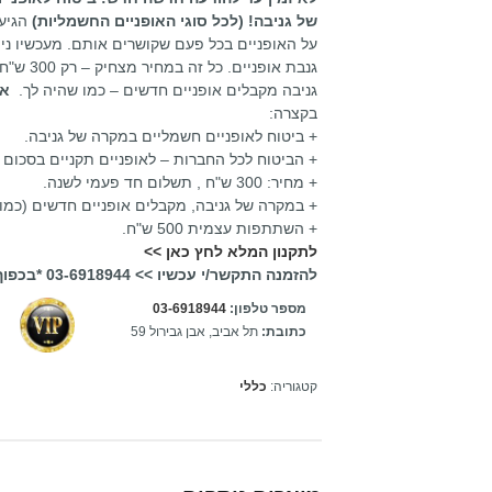
של גניבה! (לכל סוגי האופניים החשמליות)
הגיע 
על האופניים בכל פעם שקושרים אותם. מעכשיו נית
גנבת אופניים
גניבה מקבלים אופניים חדשים – כמו שהיה לך.
אי
בקצרה:
+ ביטוח לאופניים חשמליים במקרה של גניבה.
+ הביטוח לכל החברות – לאופניים תקניים בסכום של עד 000
+ מחיר: 300 ש"ח , תשלום חד פעמי לשנה.
+ במקרה של גניבה, מקבלים אופניים חדשים (כמו שהיו ל
+ השתתפות עצמית 500 ש"ח.
לתקנון המלא לחץ כאן >>
להזמנה התקשר/י עכשיו >> 03-6918944
*בכפוף
מספר טלפון:
03-6918944
כתובת:
תל אביב, אבן גבירול 59
קטגוריה:
כללי