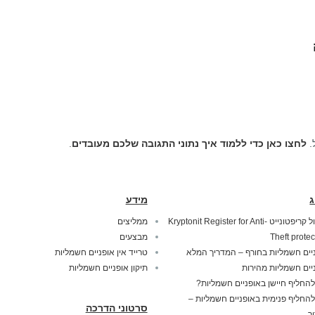
.
לחצו כאן כדי ללמוד איך נתוני התגובה שלכם מעובדים
.
ג
מידע
מנעול קריפטונייט Kryptonit Register for Anti-
ממליצים
Theft protec
מבצעים
יים חשמליות בחורף – המדריך המלא
טרייד אין אופניים חשמליות
יים חשמליות מהירות
תיקון אופניים חשמליות
להחליף חיישן באופניים חשמליות?
להחליף פנימית באופניים חשמליות –
סרטוני הדרכה
ך