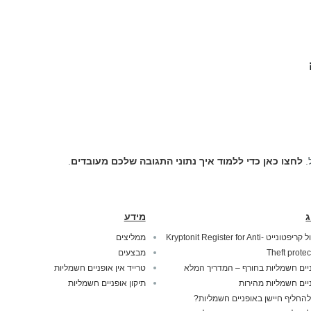
.
לחצו כאן כדי ללמוד איך נתוני התגובה שלכם מעובדים
.
ג
מידע
מנעול קריפטונייט Kryptonit Register for Anti-
ממליצים
Theft protec
מבצעים
יים חשמליות בחורף – המדריך המלא
טרייד אין אופניים חשמליות
יים חשמליות מהירות
תיקון אופניים חשמליות
להחליף חיישן באופניים חשמליות?