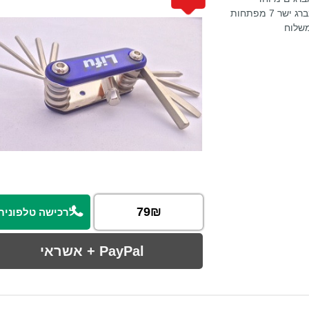
לאופניים חשמליים או רגילים. מכיל: מפתח כוכבמברג ישר 7 מפתחות
משלוח
79₪
לרכישה טלפונית