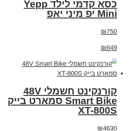
כסא קדמי לילד Yepp
Mini יפ מיני יאפ
₪750
₪649
קורנקינט חשמלי 48V
Smart Bike סמארט בייק
XT-800S
₪4630