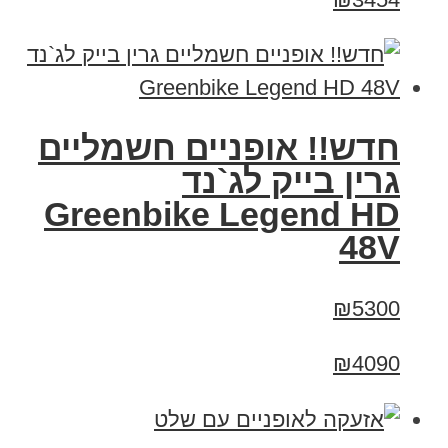
חדש!! אופניים חשמליים
גרין בייק לג`נד
Greenbike Legend HD
48V
₪5300
₪4090