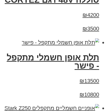
₪4200
₪3500
תלת אופן חשמלי מתקפל
- פישר
₪13500
₪10800