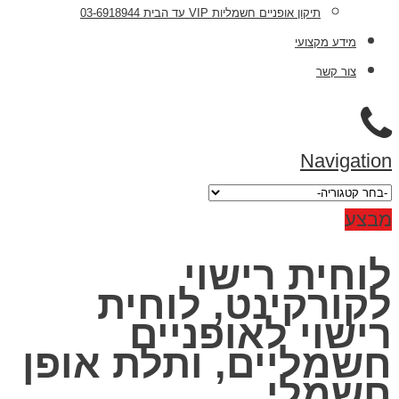
תיקון אופניים חשמליות VIP עד הבית 03-6918944
מידע מקצועי
צור קשר
Navigation
מבצע
לוחית רישוי
לקורקינט, לוחית
רישוי לאופניים
חשמליים, ותלת אופן
חשמלי