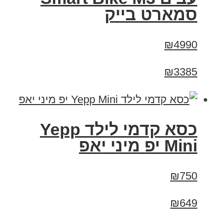
סמארט בייק
₪4990
₪3385
כסא קדמי לילד Yepp
Mini יפ מיני יאפ
₪750
₪649