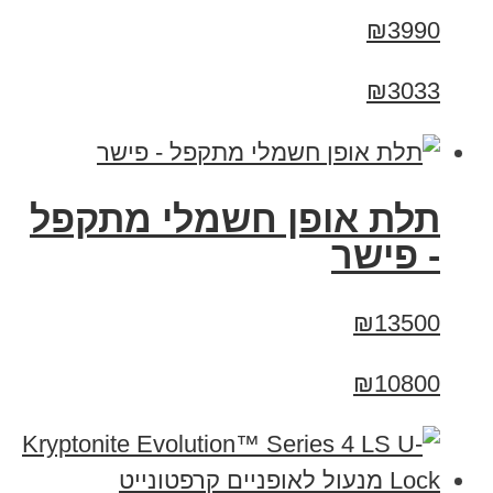
₪3990
₪3033
תלת אופן חשמלי מתקפל
- פישר
₪13500
₪10800