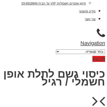
תיקון אופניים חשמליות VIP עד הבית 03-6918944
מידע מקצועי
צור קשר
Naviga
ע
סוי גשם לתלת אופן
מלי / רגיל