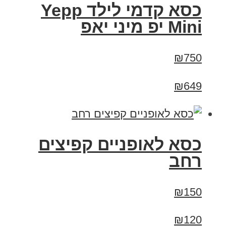
כסא קדמי לילד Yepp
Mini יפ מיני יאפ
₪750
₪649
כסא לאופניים קפיצים
רחב
₪150
₪120