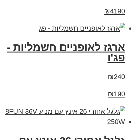
₪4190
ארגז לאופניים חשמליות -
פג'ו
₪240
₪190