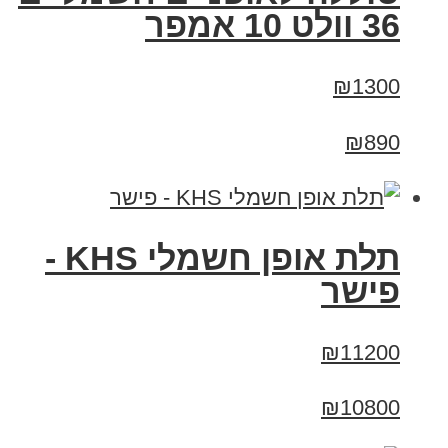
36 וולט 10 אמפר
₪1300
₪890
תלת אופן חשמלי KHS -
פישר
₪11200
₪10800