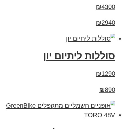
₪4300
₪2940
סוללות ליתיום יון
₪1290
₪890