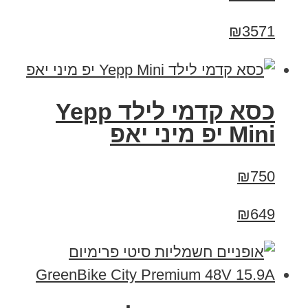
₪3571
כסא קדמי לילד Yepp
Mini יפ מיני יאפ
₪750
₪649