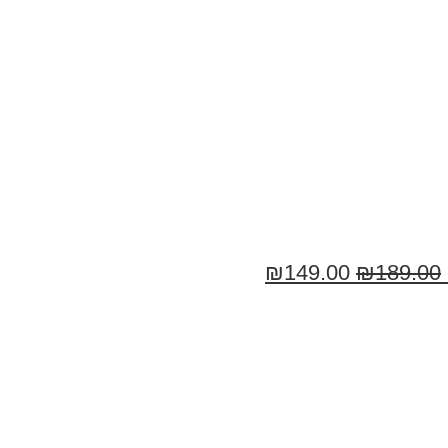
₪
149.00
₪
189.00