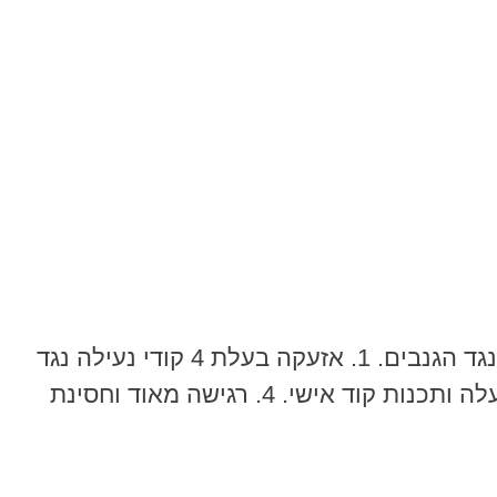
– הסוף לגניבת אופניים! אזעקת לאופניים, קולנית וחזקה נגד הגנבים. 1. אזעקה בעלת 4 קודי נעילה נגד
גניבת אופניים. 2. עוצמת אזעקה עד 120DB ברגע שמישהו מנסה לגנוב את האופניים! 3. קלה להפעלה ותכנות קוד אישי. 4. רגישה מאוד וחסינת