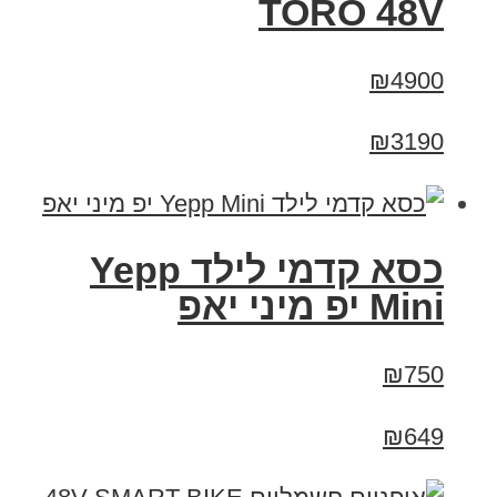
TORO 48V
₪4900
₪3190
כסא קדמי לילד Yepp
Mini יפ מיני יאפ
₪750
₪649