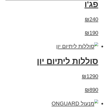
פג'ו
₪240
₪190
סוללות ליתיום יון
₪1290
₪890