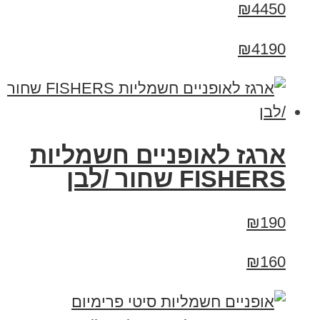
₪4450
₪4190
ארגז לאופניים חשמליות
FISHERS שחור /לבן
₪190
₪160