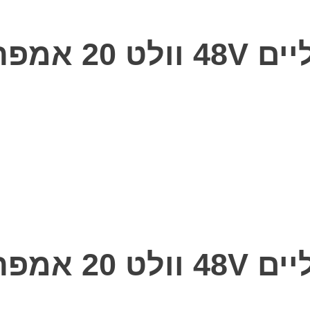
תאים C5
תאים C5