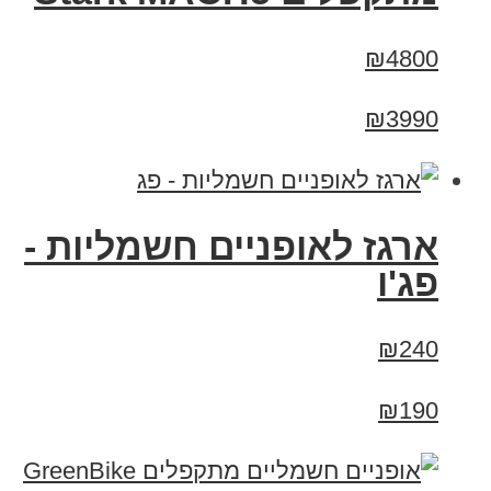
₪4800
₪3990
ארגז לאופניים חשמליות -
פג'ו
₪240
₪190